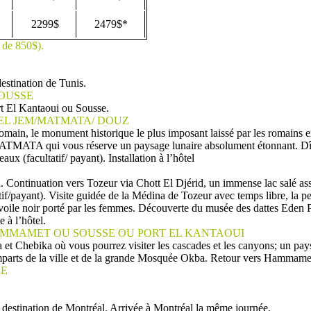
2299$
2479$*
r de 850$).
destination de Tunis.
SOUSSE
ort El Kantaoui ou Sousse.
 EL JEM/MATMATA/ DOUZ
̂tre romain, le monument historique le plus imposant laissé par les romai
ur MATMATA qui vous réserve un paysage lunaire absolument étonnant. D
x (facultatif/ payant). Installation à l’hôtel
 Continuation vers Tozeur via Chott El Djérid, un immense lac salé asse
atif/payant). Visite guidée de la Médina de Tozeur avec temps libre, la pe
 voile noir porté par les femmes. Découverte du musée des dattes Eden P
à l’hôtel.
 HAMMAMET OU SOUSSE OU PORT EL KANTAOUI
za et Chebika où vous pourrez visiter les cascades et les canyons; un pa
arts de la ville et de la grande Mosquée Okba. Retour vers Hammamet/Po
SE
destination de Montréal. Arrivée à Montréal la même journée.