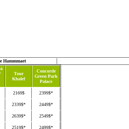
ne Hammmaet
a
Concorde
/
Tour
Green Park
Khalef
Palace
2169$
2399$*
*
2339$*
2449$*
*
2639$*
2549$*
*
2519$*
2499$*