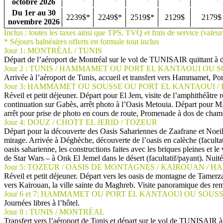
octobre 2026
Du 1er au 30
2239$*
2249$*
2519$*
2129$
2179$
novembre 2026
Inclus : toutes les taxes ainsi que TPS, TVQ et frais de service (valeu
* Séjours balnéaires offerts en formule tout inclus
Jour 1: MONTRÉAL / TUNIS
Départ de l’aéroport de Montréal sur le vol de TUNISAIR quittant à 
Jour 2 : TUNIS / HAMMAMET OU PORT EL KANTAOUI OU 
Arrivée à l’aéroport de Tunis, accueil et transfert vers Hammamet, P
Jour 3: HAMMAMET OU SOUSSE OU PORT EL KANTAOUI /
Réveil et petit déjeuner. Départ pour El Jem, visite de l’amphithéa
continuation sur Gabès, arrêt photo à l’Oasis Metouia. Départ po
arrêt pour prise de photo en cours de route, Promenade à dos de chameau
Jour 4: DOUZ / CHOTT EL JERID / TOZEUR
Départ pour la découverte des Oasis Sahariennes de Zaafrane et Noeil.
mirage. Arrivée à Déghèche, découverte de l’oasis en calèche (facult
oasis saharienne, les constructions faites avec les briques pleines et le
de Star Wars – à Onk El Jemel dans le désert (facultatif/payant). Nuitée 
Jour 5: TOZEUR / OASIS DE MONTAGNES / KAIROUAN /
Réveil et petit déjeuner. Départ vers les oasis de montagne de Tamer
vers Kairouan, la ville sainte du Maghreb. Visite panoramique des remp
Jour 6 et 7: HAMMAMET OU PORT EL KANTAOUI OU SOUS
Journées libres à l’hôtel.
Jour 8 : TUNIS / MONTRÉAL
Transfert vers l’aéroport de Tunis et départ sur le vol de TUNISAIR à 