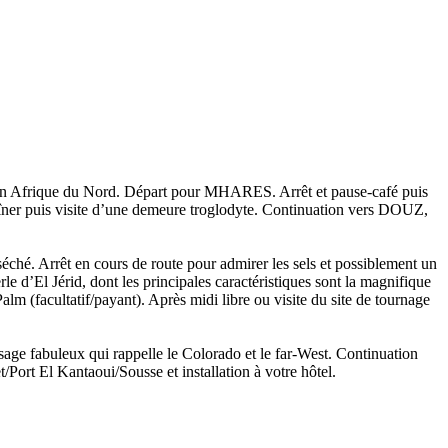
ns en Afrique du Nord. Départ pour MHARES. Arrêt et pause-café puis
îner puis visite d’une demeure troglodyte. Continuation vers DOUZ,
́ché. Arrêt en cours de route pour admirer les sels et possiblement un
rle d’El Jérid, dont les principales caractéristiques sont la magnifique
alm (facultatif/payant). Après midi libre ou visite du site de tournage
ysage fabuleux qui rappelle le Colorado et le far-West. Continuation
rt El Kantaoui/Sousse et installation à votre hôtel.