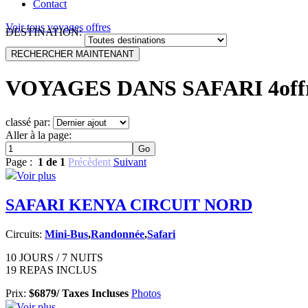
Contact
Voir tous voyages offres
DESTINATION:
VOYAGES DANS
SAFARI
4off
classé par:
Aller à la page:
Page :
1 de 1
Précèdent
Suivant
Voir plus
SAFARI KENYA CIRCUIT NORD
Circuits:
Mini-Bus
,
Randonnée
,
Safari
10 JOURS / 7 NUITS
19 REPAS INCLUS
Prix:
$6879/ Taxes Incluses
Photos
Voir plus